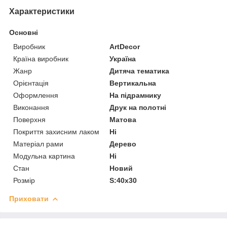
Характеристики
Основні
Виробник
ArtDecor
Країна виробник
Україна
Жанр
Дитяча тематика
Орієнтація
Вертикальна
Оформлення
На підрамнику
Виконання
Друк на полотні
Поверхня
Матова
Покриття захисним лаком
Ні
Матеріал рами
Дерево
Модульна картина
Ні
Стан
Новий
Розмір
S:40x30
Приховати