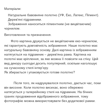
Матеріали:
Натуральне бавовняне полотно (УФ, Еко, Латекс, Пігмент).
Дерев'яні підрамники.
Зображення наноситься пігментним (не вицвітаючим)
чорнилом.
Виготовлення та призначення.
Фото картина друкується не вицвітаючим еко-чорнилом,
які гарантують довговічність зображення. Наше полотно має
натуральну бавовняну основу. Далі картина із зображенням
натягується на підрамник – дерев'яна рама. Картина на
полотні має кріплення, за яке можна її повісити на стіну. Цей
вид декору сьогодні досить популярний, оскільки наголошує
на сучасному стилі інтер'єру.
Як збирається і упаковується готове полотно?
Після того, як надрукувалося полотно, дається час, поки
він висохне. Коли полотно висихає, воно обережно
натягується у галерейному стилі на підрамник. На бічних
гранях продовження відображеного зображення, тому
фотографію можна використовувати без додаткової рамки.