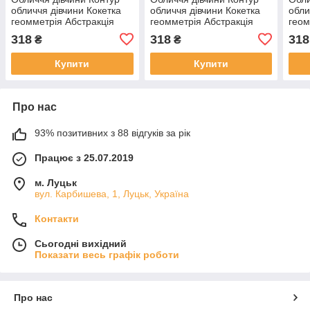
обличчя дівчини Кокетка
обличчя дівчини Кокетка
обли
геомметрія Абстракція
геомметрія Абстракція
геом
Малювання лініями
Малювання лініями
Малю
318
318
318
₴
₴
Просто дівчина Мінімалізм
Просто дівчина Мінімалізм
Прос
Купити
Купити
Про нас
93% позитивних з 88 відгуків за рік
Працює з 25.07.2019
м. Луцьк
вул. Карбишева, 1, Луцьк, Україна
Контакти
Сьогодні вихідний
Показати весь графік роботи
Про нас