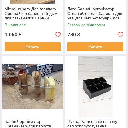
Місце на каву Для гарячого
Лате Барний організатор
Органайзер бариста Подіум
Органайзер для бариста Для
для стаканчиків Барний
каві Для чаю Аксесуари для
організатор Аксесуари для
кав'ярні Для серветок
В наявності
Готово до відправки
кав'ярні
Капучино
1 950
780
₴
₴
Купити
Купити
Барний організатор
Підставка для чаю на зону
Органайзер для бариста
самообслуговування