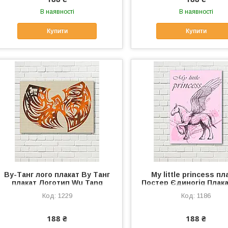
В наявності
В наявності
Купити
Купити
Ву-Танг лого плакат Ву Танг
My little princess пл
плакат Логотип Wu Tang
Постер Єдиноrig Плака
Постер Ву Танг Музичний
Холст палкат Кімнат ді
1229
1186
плакат Матеріал полотна
Рожевий плакат на по
Вутанг
188 ₴
188 ₴