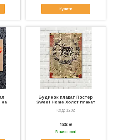
Купити
ал
Будинок плакат Постер
 на
Sweet Home Холст плакат
ня
Матеріал полотно Газетний
1202
фон Дім Милий Дім полотно
Плакат на кухню
188 ₴
В наявності