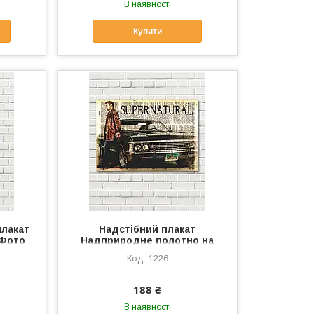
В наявності
Купити
плакат
Надстібний плакат
 Фото
Надприродне полотно на
 стену
стелі Газетний фон Плакат із
1226
ый фон
газети Герой на плакаті
Холст кіно
188 ₴
В наявності