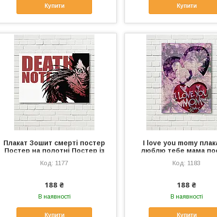
Купити
Купити
Плакат Зошит смерті постер
I love you momy плак
Постер на полотні Постер із
люблю тебе мама по
героями Аніме постер Death
Палкат про маму на с
1177
1183
Note плакат Друк на полотні
Любов к маме Подаро
День Матери
188 ₴
188 ₴
В наявності
В наявності
Купити
Купити