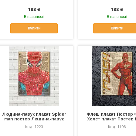
Матеріал полотн
188 ₴
188 ₴
В наявності
В наявності
Купити
Купити
Людина-павук плакат Spider
Флеш плакат Постер
man постер Людина-павук
Холст плакат Постер 
плакат Газетний фон Плакат
Матеріал полотно Газ
1223
1196
із газети Герой на плакаті
фон Друк героїв на п
Холст
Холст