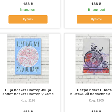
188 ₴
188 ₴
В наявності
В наявності
Купити
Купити
Піца плакат Постер-пица
Ретро плакат Пост
Холст плакат Постер у кафе
вінтажний велосипед 
Матеріал полотно Сьєш
плакат Ретро плак
1199
1205
мене та будь щаслив плакат
Матеріал полотна Ка
Піца в кафе
ретро велосипед
188 ₴
188 ₴