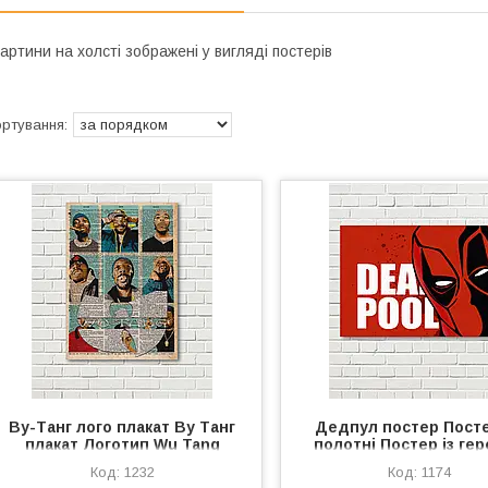
артини на холсті зображені у вигляді постерів
Ву-Танг лого плакат Ву Танг
Дедпул постер Посте
плакат Логотип Wu Tang
полотні Постер із ге
Постер Ву Танг Музичний
Червоний постер Dea
1232
1174
плакат Газетний фон Вутанг
постер Постер на ст