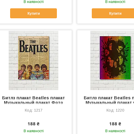
В наявності
В наявності
Купити
Купити
Битлз плакат Beatles плакат
Битлз плакат Beatles 
Музыкальный плакат Фото
Музыкальный плакат
холст Битлз постер на стену
холст Битлз постер на
1217
1220
Друк на холсті Газетный фон
Друк на холсті Газетн
188 ₴
188 ₴
В наявності
В наявності