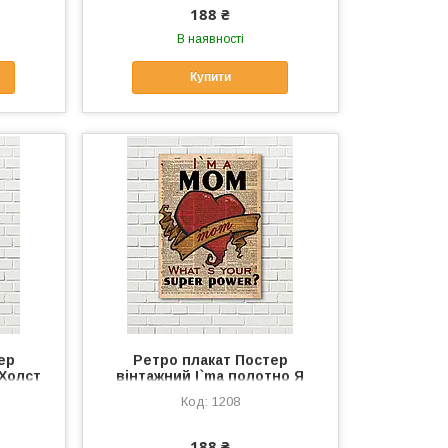
188 ₴
В наявності
Купити
ер
Ретро плакат Постер
Холст
вінтажний I`ma полотно Я
ат
люблю маму плакат Фрази
1208
ртина
плакат Велике червоне
ів
серце Друк полотна
188 ₴