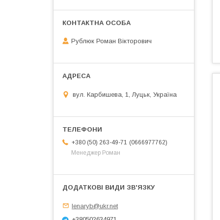
Рублюк Роман Вікторович
вул. Карбишева, 1, Луцьк, Україна
0666977762
+380 (50) 263-49-71
Менеджер Роман
lenaryb@ukr.net
+380502634971