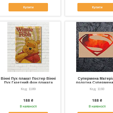
Купити
Купити
Вінні Пух плакат Постер Вінні
Супермена Матері
Пух Газетний фон плаката
полотна Супермена
Сторінка з журналу Постер
полотні Суперме
1189
1193
Вінні Пух Матеріал полотно
188 ₴
188 ₴
В наявності
В наявності