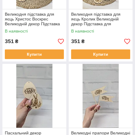
Великодня підставка для
Великодня підставка для
яєць Христос Воскрес
яєць Кролик Великодній
Великодній декор Підставка
декор Підставка для
для великодніх яєць Еко
великодніх яєць Зайчик Еко
В наявності
В наявності
підставка на 16 яєць
підставка на 12 яєць
351
351
₴
₴
Купити
Купити
Пасхальний декор
Великодні прапори Великодні