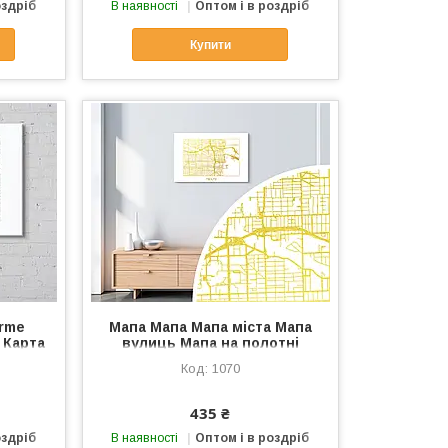
оздріб
В наявності
Оптом і в роздріб
Купити
erme
Мапа Мапа Мапа міста Мапа
 Карта
вулиць Мапа на полотні
іста
Пляж Маямі Срібна мапа
1070
олст
Мапами Розмір 60х40 см
Золото
435 ₴
оздріб
В наявності
Оптом і в роздріб