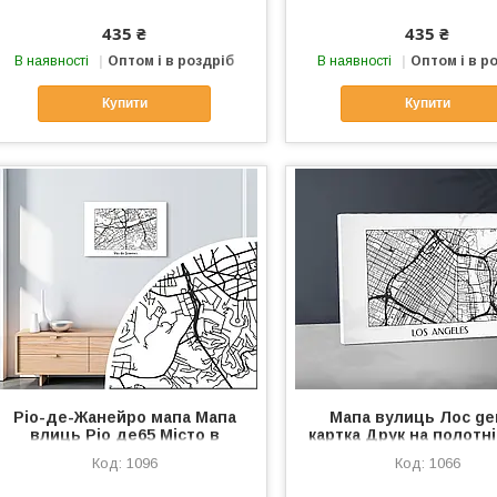
Холст карта
435 ₴
435 ₴
В наявності
Оптом і в роздріб
В наявності
Оптом і в р
Купити
Купити
Ріо-де-Жанейро мапа Мапа
Мапа вулиць Лос g
влиць Ріо де65 Місто в
картка Друк на полотні
Бразилії Мапа на полотні
Лос Хаслід Плакат м
1096
1066
Картина мапа Дороги на мапі
Стильний аксесуар Х
60х40см