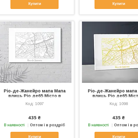
Купити
Купити
Ріо-де-Жанейро мапа Мапа
Ріо-де-Жанейро мапа
влиць Ріо де65 Місто в
влиць Ріо де65 Міст
Бразилії Мапа на полотні
Бразилії Мапа на пол
1097
1098
Картина мапа Дороги на мапі
Картина мапа Дороги н
Срібло
Золото
435 ₴
435 ₴
В наявності
Оптом і в роздріб
В наявності
Оптом і в р
Купити
Купити