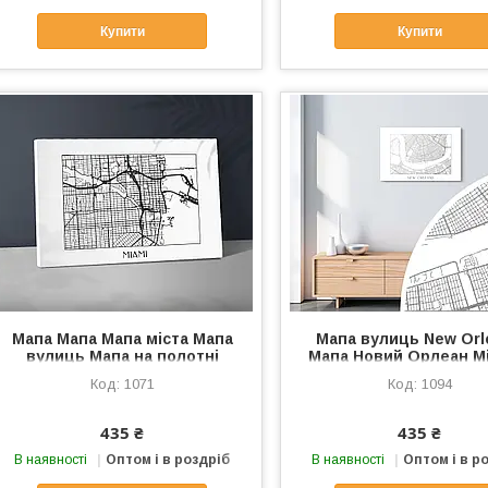
Купити
Купити
Мапа Мапа Мапа міста Мапа
Мапа вулиць New Orl
вулиць Мапа на полотні
Мапа Новий Орлеан Мі
Пляж Маямі Срібна мапа
Луїзіані Мапа міста 
1071
1094
Мапами Розмір 60х40 см
ладшафта Новий Орле
Чорний
смх60 см Срібло
435 ₴
435 ₴
В наявності
Оптом і в роздріб
В наявності
Оптом і в р