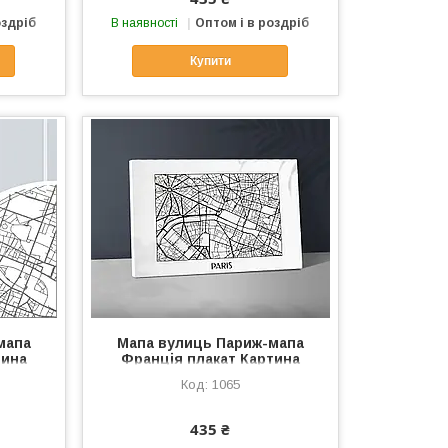
оздріб
В наявності
Оптом і в роздріб
Купити
мапа
Мапа вулиць Париж-мапа
тина
Франція плакат Картина
Париж
міста Картина мосто Париж
1065
р стін
дриук на полотні Декор стін
ло
Холст карта Чорний
435 ₴