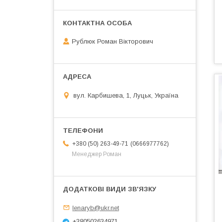
Рублюк Роман Вікторович
вул. Карбишева, 1, Луцьк, Україна
0666977762
+380 (50) 263-49-71
Менеджер Роман
lenaryb@ukr.net
+380502634971