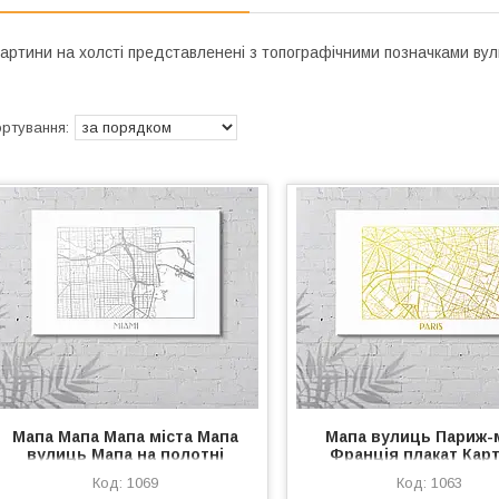
артини на холсті представленені з топографічними позначками вули
Мапа Мапа Мапа міста Мапа
Мапа вулиць Париж-
вулиць Мапа на полотні
Франція плакат Кар
Пляж Маямі Срібна мапа
міста Картина мосто 
1069
1063
Мапами Розмір 60х40 см
дриук на полотні Деко