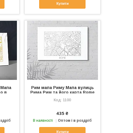
Купити
 Мапа
Рим мапа Риму Мапа вулиць
о в
Рима Рим та його карта Rome
отні
Мапа Риму на хості Друк на
1100
а мапі
тканині Котонове полотно
Срібло
435 ₴
оздріб
В наявності
Оптом і в роздріб
Купити