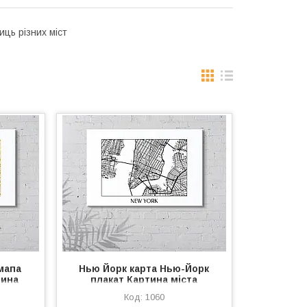
ць різних міст
мапа
Нью Йорк карта Нью-Йорк
тина
плакат Картина міста
Париж
Картина мосто New York NY
1060
р стін
дриль на полотні Декор стін