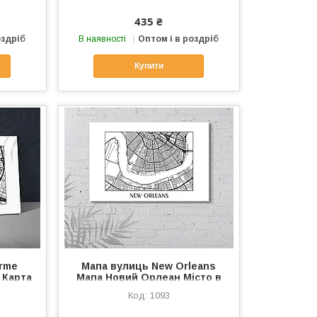
Холст карта
435 ₴
оздріб
В наявності
Оптом і в роздріб
Купити
erme
Мапа вулиць New Orleans
 Карта
Мапа Новий Орлеан Місто в
іста
Луїзіані Мапа міста Карта
1093
олст
ладшафта Новий Орлеан 40
смх60 см