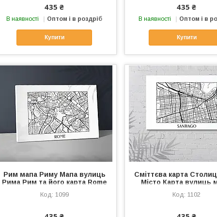
435 ₴
435 ₴
В наявності
Оптом і в роздріб
В наявності
Оптом і в р
Купити
Купити
Рим мапа Риму Мапа вулиць
Сміттєва карта Столиц
Рима Рим та його карта Rome
Місто Карта вулиць 
Мапа Риму на хості Друк на
Міська мапа Горизонт
1099
1102
тканині Котонове полотно
карта Розмір 40х6
435 ₴
435 ₴