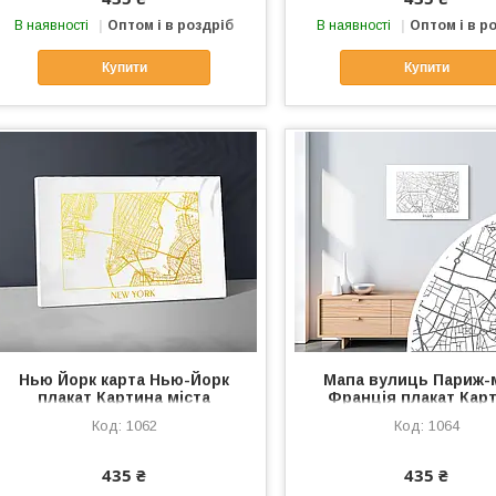
В наявності
Оптом і в роздріб
В наявності
Оптом і в р
Купити
Купити
Нью Йорк карта Нью-Йорк
Мапа вулиць Париж-
плакат Картина міста
Франція плакат Кар
Картина мосто New York NY
міста Картина мосто 
1062
1064
дриль на полотні Декор стін
дриук на полотні Деко
Холст карта Золото
Холст карта Сріб
435 ₴
435 ₴