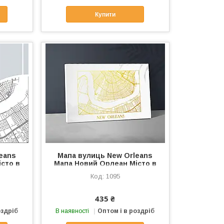
Купити
eans
Мапа вулиць New Orleans
сто в
Мапа Новий Орлеан Місто в
Карта
Луїзіані Мапа міста Карта
1095
ан 40
ладшафта Новий Орлеан 40
смх60 см Золото
435 ₴
оздріб
В наявності
Оптом і в роздріб