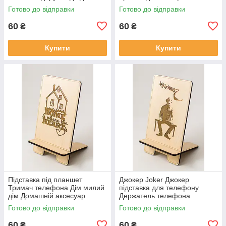
закоханих Любовний
Підставка для телефона
Готово до відправки
Готово до відправки
подарунок
60
60
₴
₴
Купити
Купити
Підставка під планшет
Джокер Joker Джокер
Тримач телефона Дім милий
підставка для телефону
дім Домашній аксесуар
Держатель телефона
Підставка під ґаджети
Ідеальний тримач телефону
Готово до відправки
Готово до відправки
Джокер підставка
60
60
₴
₴