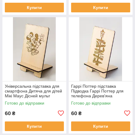
Купити
Купити
Універсальна підставка для
Гаррі Поттер підставка
смартфона Дитяча для дітей
Підводка Гаррі Поттер для
Мікі Маус Дісней мульт
телефона Дерев'яна
Тримач для телефона 11,5
підставка під телефон
Готово до відправки
Готово до відправки
см
Тримач для дітей
60
60
₴
₴
Купити
Купити