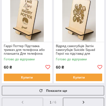
Гаррі Поттер Підставка
Відряд самогубців Заггін
тримач для телефона або
самогубців Suicide Squad
планшета Для телефона
Герої на підставці для
універсальний тримач Garry
телефона Підставка для
Готово до відправки
Готово до відправки
Potter
планшета Айфон
60
60
₴
₴
Купити
Купити
Показати ще
1
/ 6