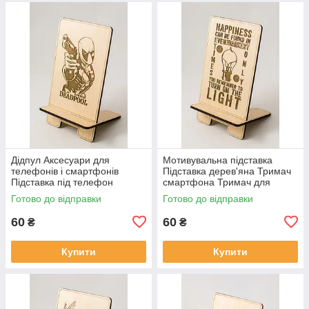
Дідпул Аксесуари для
Мотивувальна підставка
телефонів і смартфонів
Підставка дерев'яна Тримач
Підставка під телефон
смартфона Тримач для
Супергерої марвел Marvel
телефона Універсальна
Готово до відправки
Готово до відправки
Comics пид айфон
підставка
60
60
₴
₴
Купити
Купити