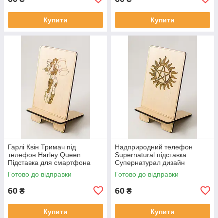
Купити
Купити
Гарлі Квін Тримач під
Надприродний телефон
телефон Harley Queen
Supernatural підставка
Підставка для смартфона
Супернатурал дизайн
Універсальна підставка Колір
Тримача телефона Для
Готово до відправки
Готово до відправки
молочний
різних телефонів
60
60
₴
₴
Купити
Купити