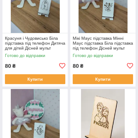
Красуня і Чудовисько Біла
Мікі Маус підставка Мінні
підставка під телефон Дитяча
Маус підставка Біла підставка
для дітей Дісней мульт
під телефон Дісней мульт
Тримач для перегляду
Тримач для планшета
Готово до відправки
Готово до відправки
фільму
80
80
₴
₴
Купити
Купити