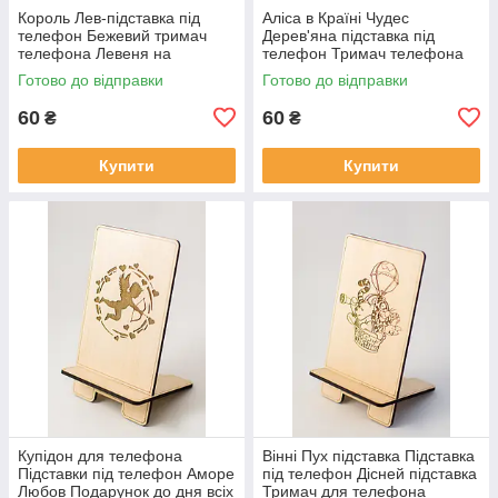
Король Лев-підставка під
Аліса в Країні Чудес
телефон Бежевий тримач
Дерев'яна підставка під
телефона Левеня на
телефон Тримач телефона
підставці Тримач планшета
для дівчаток Аліса в
Готово до відправки
Готово до відправки
Король Лев
задзеркаллі
60
60
₴
₴
Купити
Купити
Купідон для телефона
Вінні Пух підставка Підставка
Підставки під телефон Аморе
під телефон Дісней підставка
Любов Подарунок до дня всіх
Тримач для телефона