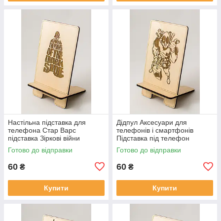
Настільна підставка для
Дідпул Аксесуари для
телефона Стар Варс
телефонів і смартфонів
підставка Зіркові війни
Підставка під телефон
тримач для телефона
Супергерої марвел Marvel
Готово до відправки
Готово до відправки
Телефон на місці
Comics пид айфон
60
60
₴
₴
Купити
Купити