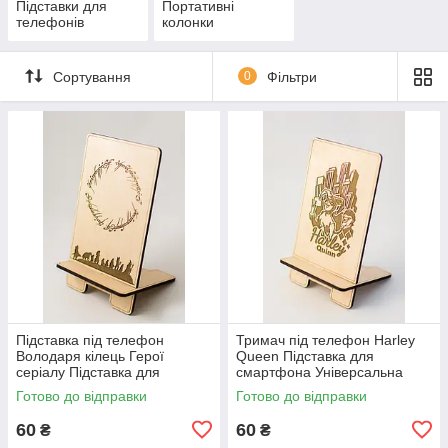
Підставки для
Портативні
телефонів
колонки
Сортування
0
Фільтри
Підставка під телефон
Тримач під телефон Harley
Володаря кілець Герої
Queen Підставка для
серіалу Підставка для
смартфона Універсальна
стільникового телефона
підставка Колір молочна
Готово до відправки
Готово до відправки
Аксесуар для смартфона
Висота 11,5 см
60
60
₴
₴