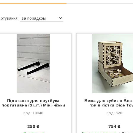
Підставка для ноутбука
Вежа для кубиків Веж
портативна (2 шт.) Міні-ніжки
гри в кістки Dice To
для підйому та зручного
Настільна гра Гра в кі
10048
528
друку
дерева Магія гри 15 см
250 ₴
754 ₴