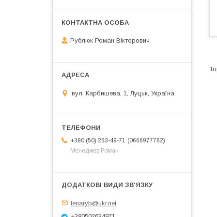
Рублюк Роман Вікторович
вул. Карбишева, 1, Луцьк, Україна
0666977762
+380 (50) 263-49-71
Менеджер Роман
lenaryb@ukr.net
+380502634971