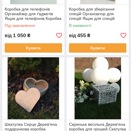
Коробка для телефонів
Коробка для зберігання
Органайзер для ґаджетів
спецій Організатор для
Ящик для телефонів Коробка
спецій Ящик для спецій
із секціями Матеріал фанера
Коробка для спецій Місце
Під замовлення
В наявності
4 мм
для спецій
1 050
455
від
₴
від
₴
Купити
Купити
Шкатулка Серце Дерев'яна
Скринька весільна Дерев'яна
подарункова коробка
коробка для грошей Скатулка