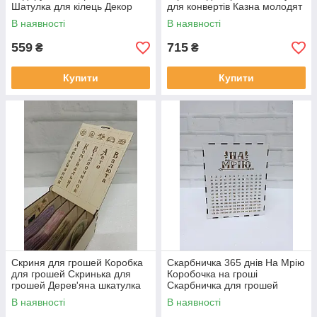
Шатулка для кілець Декор
для конвертів Казна молодят
для інтер'єру Подарунок
Ящик для грошей
В наявності
В наявності
коханій жінці
559
715
₴
₴
Купити
Купити
Скриня для грошей Коробка
Скарбничка 365 днів На Мрію
для грошей Скринька для
Коробочка на гроші
грошей Дерев'яна шкатулка
Скарбничка для грошей
Сімейний бюджет
В наявності
В наявності