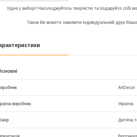
Удачі у виборі! Насолоджуйтесь творчістю та подаруйте собі м
Також Ви можете замовити індивідуальний друк Вашої
арактеристики
Основні
иробник
ArtDecor
раїна виробник
Україна
Жанр
Дитяча т
рієнтація
Вертикал