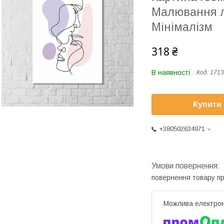
Малювання л
Мінімалізм
318 ₴
В наявності
Код:
1713
Купити
+380502634971
повернення товару п