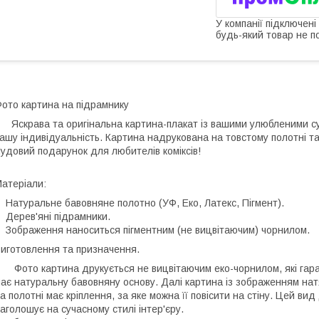
У компанії підключені
будь-який товар не п
ото картина на підрамнику
скрава та оригінальна картина-плакат із вашими улюбленими суп
ашу індивідуальність. Картина надрукована на товстому полотні т
удовий подарунок для любителів коміксів!
атеріали:
атуральне бавовняне полотно (УФ, Еко, Латекс, Пігмент).
ерев'яні підрамники.
ображення наноситься пігментним (не вицвітаючим) чорнилом.
иготовлення та призначення.
ото картина друкується не вицвітаючим еко-чорнилом, які гара
ає натуральну бавовняну основу. Далі картина із зображенням нат
а полотні має кріплення, за яке можна її повісити на стіну. Цей ви
аголошує на сучасному стилі інтер'єру.