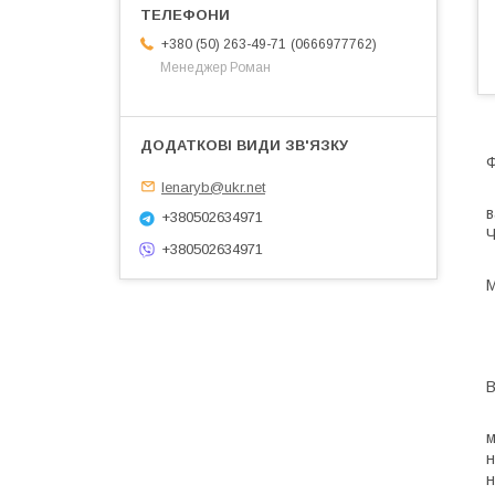
0666977762
+380 (50) 263-49-71
Менеджер Роман
Ф
lenaryb@ukr.net
Я
в
+380502634971
Ч
+380502634971
М
Н
Д
З
В
Ф
м
н
н