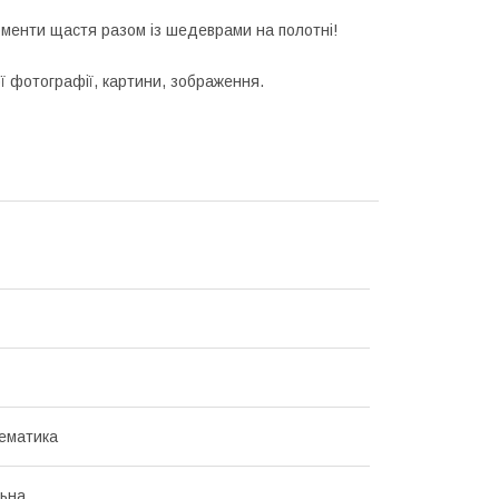
оменти щастя разом із шедеврами на полотні!
 фотографії, картини, зображення.
ематика
ьна