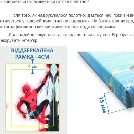
к збирається і упаковується готове полотно?
ісля того, як надрукувалося полотно, дається час, поки він ви
атягується у галерейному стилі на підрамник. На бічних гранях п
отографію можна використовувати без додаткової рамки.
алі надійно пакується та відправляється покупцю. В результаті
екорувати інтер'єр.