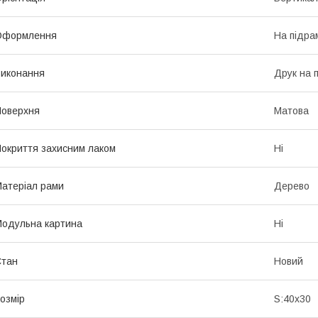
Оформлення
На підра
иконання
Друк на 
оверхня
Матова
окриття захисним лаком
Ні
атеріал рами
Дерево
одульна картина
Ні
Стан
Новий
озмір
S:40x30