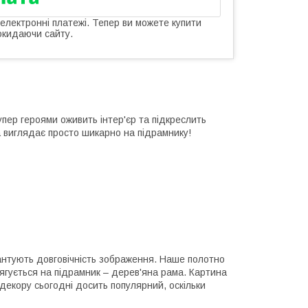
 електронні платежі. Тепер ви можете купити
окидаючи сайту.
ер героями оживить інтер'єр та підкреслить
а виглядає просто шикарно на підрамнику!
нтують довговічність зображення. Наше полотно
ягується на підрамник – дерев'яна рама. Картина
д декору сьогодні досить популярний, оскільки