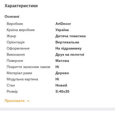
Характеристики
Основні
Виробник
ArtDecor
Країна виробник
Україна
Жанр
Дитяча тематика
Орієнтація
Вертикальна
Оформлення
На підрамнику
Виконання
Друк на полотні
Поверхня
Матова
Покриття захисним лаком
Ні
Матеріал рами
Дерево
Модульна картина
Ні
Стан
Новий
Розмір
S:40x30
Приховати