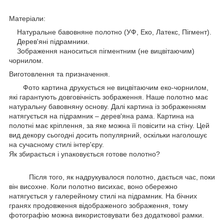
Матеріали:
Натуральне бавовняне полотно (УФ, Еко, Латекс, Пігмент).
Дерев'яні підрамники.
Зображення наноситься пігментним (не вицвітаючим)
чорнилом.
Виготовлення та призначення.
Фото картина друкується не вицвітаючим еко-чорнилом,
які гарантують довговічність зображення. Наше полотно має
натуральну бавовняну основу. Далі картина із зображенням
натягується на підрамник – дерев'яна рама. Картина на
полотні має кріплення, за яке можна її повісити на стіну. Цей
вид декору сьогодні досить популярний, оскільки наголошує
на сучасному стилі інтер'єру.
Як збирається і упаковується готове полотно?
Після того, як надрукувалося полотно, дається час, поки
він висохне. Коли полотно висихає, воно обережно
натягується у галерейному стилі на підрамник. На бічних
гранях продовження відображеного зображення, тому
фотографію можна використовувати без додаткової рамки.