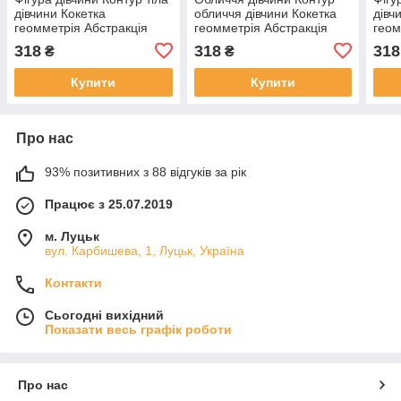
дівчини Кокетка
обличчя дівчини Кокетка
дівч
геомметрія Абстракція
геомметрія Абстракція
геом
Малювання лініями
Малювання лініями
Малю
318
318
318
₴
₴
Просто дівчина Мінімалізм
Просто дівчина Мінімалізм
Прос
Купити
Купити
Про нас
93% позитивних з 88 відгуків за рік
Працює з 25.07.2019
м. Луцьк
вул. Карбишева, 1, Луцьк, Україна
Контакти
Сьогодні вихідний
Показати весь графік роботи
Про нас