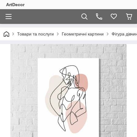
ArtDecor
Товари та послуги
Геометричні картини
Фігура дівчи