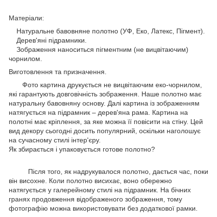
Матеріали:
Натуральне бавовняне полотно (УФ, Еко, Латекс, Пігмент).
Дерев'яні підрамники.
Зображення наноситься пігментним (не вицвітаючим)
чорнилом.
Виготовлення та призначення.
Фото картина друкується не вицвітаючим еко-чорнилом,
які гарантують довговічність зображення. Наше полотно має
натуральну бавовняну основу. Далі картина із зображенням
натягується на підрамник – дерев'яна рама. Картина на
полотні має кріплення, за яке можна її повісити на стіну. Цей
вид декору сьогодні досить популярний, оскільки наголошує
на сучасному стилі інтер'єру.
Як збирається і упаковується готове полотно?
Після того, як надрукувалося полотно, дається час, поки
він висохне. Коли полотно висихає, воно обережно
натягується у галерейному стилі на підрамник. На бічних
гранях продовження відображеного зображення, тому
фотографію можна використовувати без додаткової рамки.