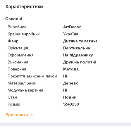
Характеристики
Основні
Виробник
ArtDecor
Країна виробник
Україна
Жанр
Дитяча тематика
Орієнтація
Вертикальна
Оформлення
На підрамнику
Виконання
Друк на полотні
Поверхня
Матова
Покриття захисним лаком
Ні
Матеріал рами
Дерево
Модульна картина
Ні
Стан
Новий
Розмір
S:40x30
Приховати