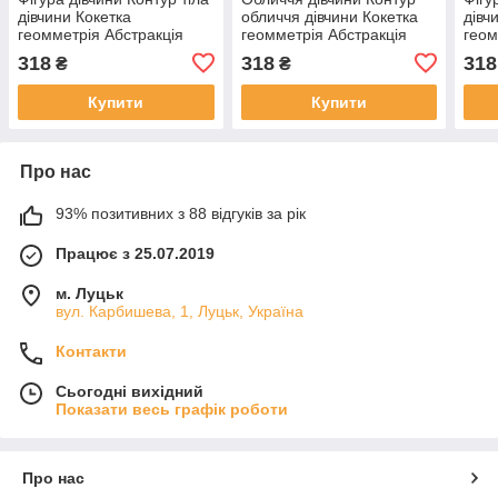
дівчини Кокетка
обличчя дівчини Кокетка
дівч
геомметрія Абстракція
геомметрія Абстракція
геом
Малювання лініями
Малювання лініями
Малю
318
318
318
₴
₴
Просто дівчина Мінімалізм
Просто дівчина Мінімалізм
Прос
Купити
Купити
Про нас
93% позитивних з 88 відгуків за рік
Працює з 25.07.2019
м. Луцьк
вул. Карбишева, 1, Луцьк, Україна
Контакти
Сьогодні вихідний
Показати весь графік роботи
Про нас