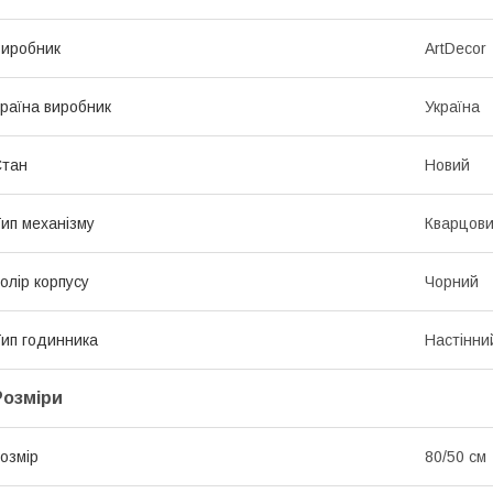
иробник
ArtDecor
раїна виробник
Україна
Стан
Новий
ип механізму
Кварцов
олір корпусу
Чорний
ип годинника
Настінни
Розміри
озмір
80/50 см