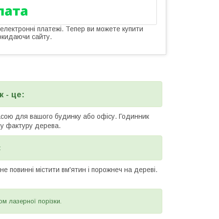
 електронні платежі. Тепер ви можете купити
окидаючи сайту.
 - це:
асою для вашого будинку або офісу. Годинник
ну фактуру дерева.
:
е повинні містити вм'ятин і порожнеч на дереві.
ом лазерної порізки.