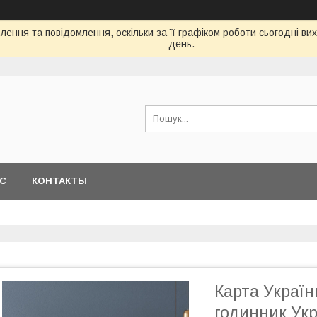
ення та повідомлення, оскільки за її графіком роботи сьогодні в
день.
АС
КОНТАКТЫ
Карта Украї
годинник Укр