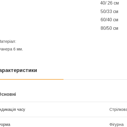
40/ 26 см
50/33 см
60/40 см
80/50 см
атеріал:
анера 6 мм.
арактеристики
Основні
ндикація часу
Стрілков
Форма
Фігурна