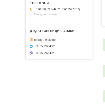
0666977762
+380 (50) 263-49-71
Менеджер Роман
lenaryb@ukr.net
+380502634971
+380502634971