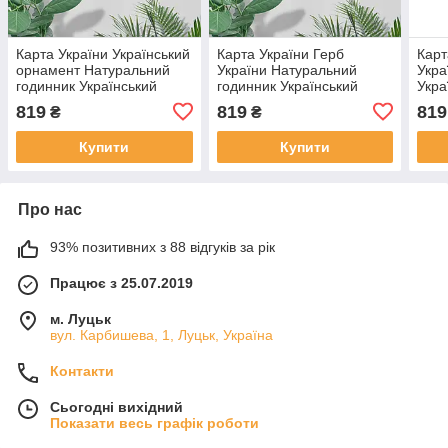
Карта України Український
Карта України Герб
Карт
орнамент Натуральний
України Натуральний
Укра
годинник Український
годинник Український
Укра
годинник Еко годинник
годинник Еко годинник
годи
819
819
819
₴
₴
Красивий декор стіни
Красивий декор стіни
стін
Фігурний годинни
Фігурний годинник
Купити
Купити
Про нас
93% позитивних з 88 відгуків за рік
Працює з 25.07.2019
м. Луцьк
вул. Карбишева, 1, Луцьк, Україна
Контакти
Сьогодні вихідний
Показати весь графік роботи