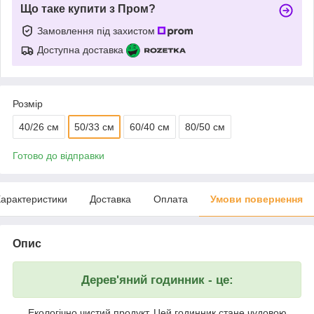
Що таке купити з Пром?
Замовлення під захистом
Доступна доставка
Розмір
40/26 см
50/33 см
60/40 см
80/50 см
Готово до відправки
арактеристики
Доставка
Оплата
Умови повернення
Опис
Дерев'яний годинник - це:
Екологічно чистий продукт. Цей годинник стане чудовою