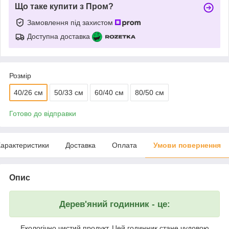
Що таке купити з Пром?
Замовлення під захистом
Доступна доставка
Розмір
40/26 см
50/33 см
60/40 см
80/50 см
Готово до відправки
арактеристики
Доставка
Оплата
Умови повернення
Опис
Дерев'яний годинник - це:
Екологічно чистий продукт. Цей годинник стане чудовою