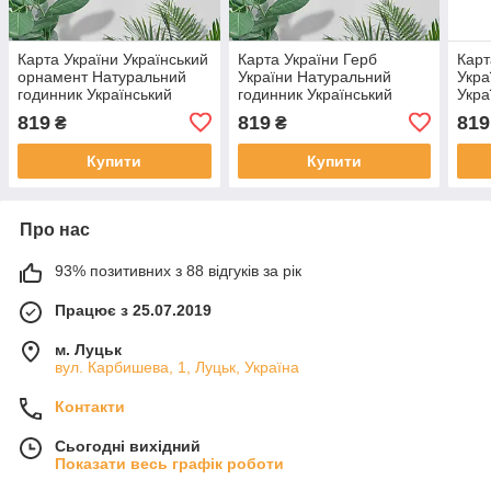
Карта України Український
Карта України Герб
Карт
орнамент Натуральний
України Натуральний
Укра
годинник Український
годинник Український
Укра
годинник Еко годинник
годинник Еко годинник
годи
819
819
819
₴
₴
Красивий декор стіни
Красивий декор стіни
стін
Фігурний годинни
Фігурний годинник
Купити
Купити
Про нас
93% позитивних з 88 відгуків за рік
Працює з 25.07.2019
м. Луцьк
вул. Карбишева, 1, Луцьк, Україна
Контакти
Сьогодні вихідний
Показати весь графік роботи