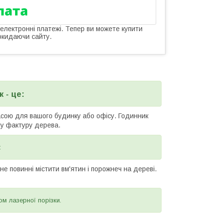
 електронні платежі. Тепер ви можете купити
окидаючи сайту.
 - це:
асою для вашого будинку або офісу. Годинник
ну фактуру дерева.
:
е повинні містити вм'ятин і порожнеч на дереві.
ом лазерної порізки.