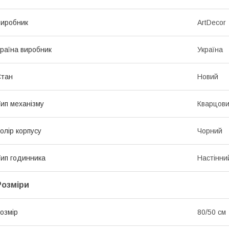
иробник
ArtDecor
раїна виробник
Україна
Стан
Новий
ип механізму
Кварцов
олір корпусу
Чорний
ип годинника
Настінни
Розміри
озмір
80/50 см