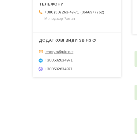
0666977762
+380 (50) 263-49-71
Менеджер Роман
lenaryb@ukr.net
+380502634971
+380502634971