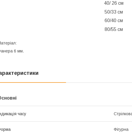
40/ 26 см
50/33 см
60/40 см
80/55 см
атеріал:
анера 6 мм.
арактеристики
Основні
ндикація часу
Стрілков
Форма
Фігурна