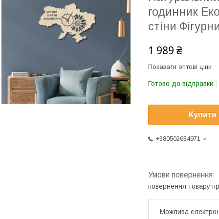
годинник Ек
стіни Фігурн
1 989 ₴
Показати оптові ціни
Готово до відправки
Купити
+380502634971
повернення товару п