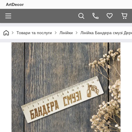
ArtDecor
Товари та послуги
Лінійки
Лінійка Бандера смузі Дер