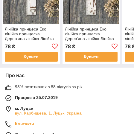
Лінійка принцеса Еко
Лінійка принцеса Еко
Ліні
лінійка принцеска
лінійка принцеска
ліні
Дерев'яна лінійка Лінійка
Дерев'яна лінійка Лінійка
ліні
для школи 15 см Матеріал
для школи 15 см Матеріал
15 с
78
78
78
₴
₴
фанера
фанера
Купити
Купити
Про нас
93% позитивних з 88 відгуків за рік
Працює з 25.07.2019
м. Луцьк
вул. Карбишева, 1, Луцьк, Україна
Контакти