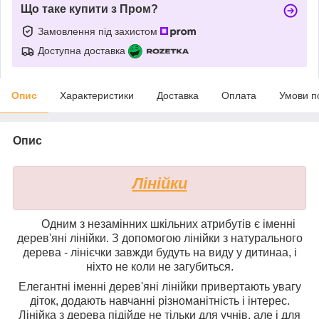
Що таке купити з Пром?
Замовлення під захистом
Доступна доставка
Опис
Характеристики
Доставка
Оплата
Умови п
Опис
Лінійки
Одним з незамінних шкільних атрибутів є іменні
дерев'яні лінійки. З допомогою лінійки з натурального
дерева - лінієчки завжди будуть на виду у
дитина
а, і
ніхто не коли не загубиться.
Елегантні іменні дерев'яні лінійки привертають увагу
діток, додають навчанні різноманітність і інтерес.
Лінійка з дерева підійде не тільки для учнів, але і для