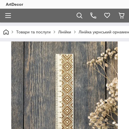
ArtDecor
Товари та послуги
Лінійки
Лінійка укрнський орнамен