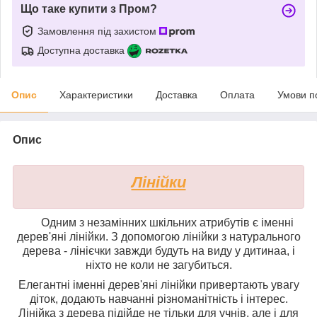
Що таке купити з Пром?
Замовлення під захистом
Доступна доставка
Опис
Характеристики
Доставка
Оплата
Умови п
Опис
Лінійки
Одним з незамінних шкільних атрибутів є іменні
дерев'яні лінійки. З допомогою лінійки з натурального
дерева - лінієчки завжди будуть на виду у
дитина
а, і
ніхто не коли не загубиться.
Елегантні іменні дерев'яні лінійки привертають увагу
діток, додають навчанні різноманітність і інтерес.
Лінійка з дерева підійде не тільки для учнів, але і для