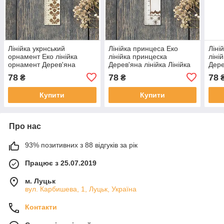
Лінійка укрнський
Лінійка принцеса Еко
Ліні
орнамент Еко лінійка
лінійка принцеска
ліні
орнамент Дерев'яна
Дерев'яна лінійка Лінійка
Дере
лінійка Лінійка для школи
для школи 15 см Матеріал
для 
78
78
78
₴
₴
15 см Матеріал фанера
фанера
фан
Купити
Купити
Про нас
93% позитивних з 88 відгуків за рік
Працює з 25.07.2019
м. Луцьк
вул. Карбишева, 1, Луцьк, Україна
Контакти