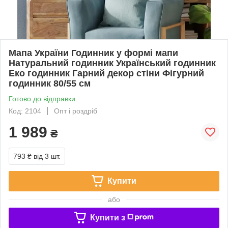
Мапа України Годинник у формі мапи
Натуральний годинник Український годинник
Еко годинник Гарний декор стіни Фігурний
годинник 80/55 см
Готово до відправки
Код: 2104
Опт і роздріб
1 989
₴
793 ₴
від 3 шт.
Купити
або
Купити з