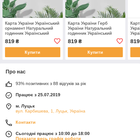
Карта України Український
Карта України Герб
Карт
орнамент Натуральний
України Натуральний
Укра
годинник Український
годинник Український
Укра
годинник Еко годинник
годинник Еко годинник
годи
819
819
819
₴
₴
Красивий декор стіни
Красивий декор стіни
стін
Фігурний годинни
Фігурний годинник
Купити
Купити
Про нас
93% позитивних з 88 відгуків за рік
Працює з 25.07.2019
м. Луцьк
вул. Карбишева, 1, Луцьк, Україна
Контакти
Сьогодні працює з 10:00 до 18:00
Показати весь графік роботи