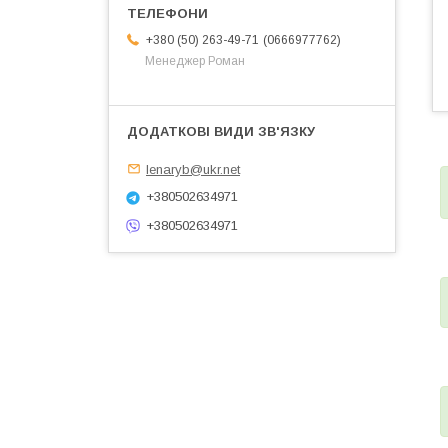
0666977762
+380 (50) 263-49-71
Менеджер Роман
lenaryb@ukr.net
+380502634971
+380502634971