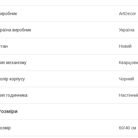
иробник
ArtDecor
раїна виробник
Україна
Стан
Новий
ип механізму
Кварцов
олір корпусу
Чорний
ип годинника
Настінни
Розміри
озмір
60/40 см