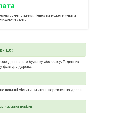
 електронні платежі. Тепер ви можете купити
окидаючи сайту.
 - це:
асою для вашого будинку або офісу. Годинник
ну фактуру дерева.
:
е повинні містити вм'ятин і порожнеч на дереві.
ом лазерної порізки.