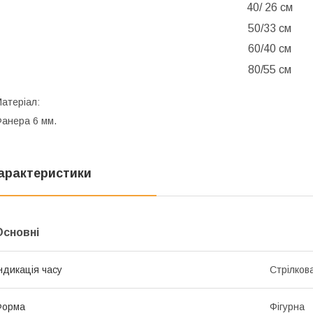
40/ 26 см
50/33 см
60/40 см
80/55 см
атеріал:
анера 6 мм.
арактеристики
Основні
ндикація часу
Стрілков
Форма
Фігурна