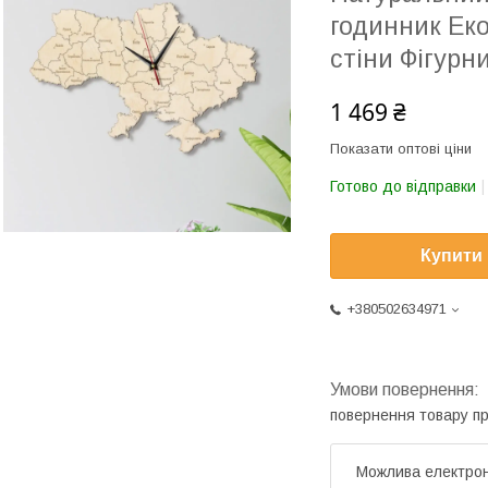
годинник Ек
стіни Фігурн
1 469 ₴
Показати оптові ціни
Готово до відправки
Купити
+380502634971
повернення товару п