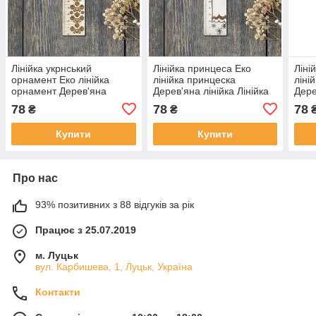
Лінійка укрнський
Лінійка принцеса Еко
Ліні
орнамент Еко лінійка
лінійка принцеска
ліні
орнамент Дерев'яна
Дерев'яна лінійка Лінійка
Дере
лінійка Лінійка для школи
для школи 15 см Матеріал
для 
78
78
78
₴
₴
15 см Матеріал фанера
фанера
фан
Купити
Купити
Про нас
93% позитивних з 88 відгуків за рік
Працює з 25.07.2019
м. Луцьк
вул. Карбишева, 1, Луцьк, Україна
Контакти