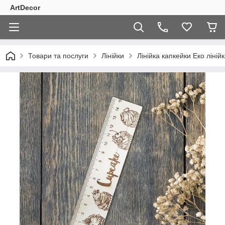
ArtDecor
Товари та послуги
Лінійки
Лінійка капкейки Еко ліні