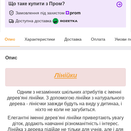
Що таке купити з Пром?
Замовлення під захистом
Доступна доставка
Опис
Характеристики
Доставка
Оплата
Умови п
Опис
Лінійки
Одним з незамінних шкільних атрибутів є іменні
дерев'яні лінійки. З допомогою лінійки з натурального
дерева - лінієчки завжди будуть на виду у
дитина
а, і
ніхто не коли не загубиться.
Елегантні іменні дерев'яні лінійки привертають увагу
діток, додають навчанні різноманітність і інтерес.
Лінійка з дерева підійде не тільки для учнів, але і для