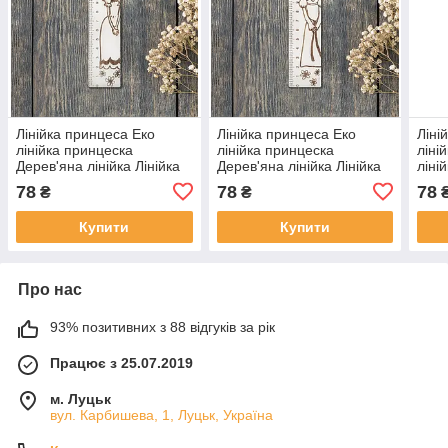
Лінійка принцеса Еко
Лінійка принцеса Еко
Ліні
лінійка принцеска
лінійка принцеска
ліні
Дерев'яна лінійка Лінійка
Дерев'яна лінійка Лінійка
ліні
для школи 15 см Матеріал
для школи 15 см Матеріал
15 с
78
78
78
₴
₴
фанера
фанера
Купити
Купити
Про нас
93% позитивних з 88 відгуків за рік
Працює з 25.07.2019
м. Луцьк
вул. Карбишева, 1, Луцьк, Україна