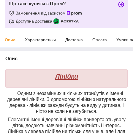
Що таке купити з Пром?
Замовлення під захистом
Доступна доставка
Опис
Характеристики
Доставка
Оплата
Умови п
Опис
Лінійки
Одним з незамінних шкільних атрибутів є іменні
дерев'яні лінійки. З допомогою лінійки з натурального
дерева - лінієчки завжди будуть на виду у
дитина
а, і
ніхто не коли не загубиться.
Елегантні іменні дерев'яні лінійки привертають увагу
діток, додають навчанні різноманітність і інтерес.
Лінійка з дерева підійде не тільки для учнів, але і для