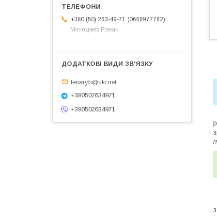
0666977762
+380 (50) 263-49-71
Менеджер Роман
lenaryb@ukr.net
+380502634971
+380502634971
Т
р
з
п
П
з