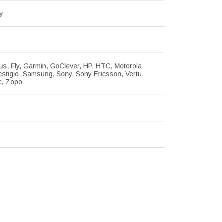
у
us, Fly, Garmin, GoClever, HP, HTC, Motorola,
estigio, Samsung, Sony, Sony Ericsson, Vertu,
c, Zopo