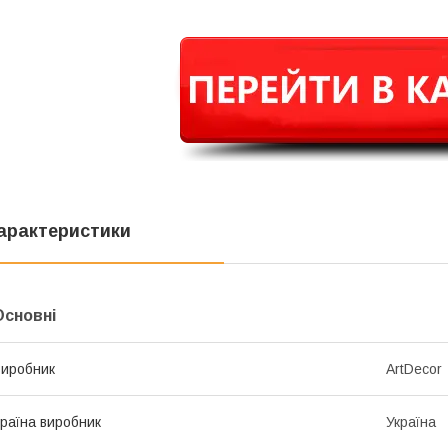
арактеристики
Основні
иробник
ArtDecor
раїна виробник
Україна