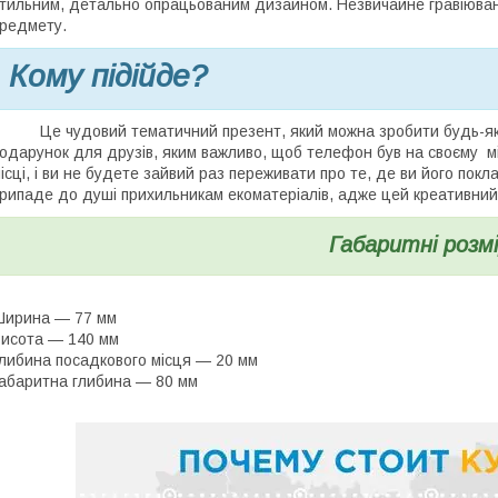
тильним, детально опрацьованим дизайном. Незвичайне гравіюван
редмету.
Кому підійде?
е чудовий тематичний презент, який можна зробити будь-яком
одарунок для друзів, яким важливо, щоб телефон був на своєму 
ісці, і ви не будете зайвий раз переживати про те, де ви його по
рипаде до душі прихильникам екоматеріалів, адже цей креативний
Габаритні розмі
Ширина — 77 мм
исота — 140 мм
либина посадкового місця — 20 мм
абаритна глибина — 80 мм