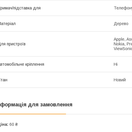
римач/підставка для
Телефон
атеріал
Дерево
Apple, As
ля пристроїв
Nokia, Pr
ViewSoni
втомобільне кріплення
Ні
Стан
Новий
нформація для замовлення
іна:
60 ₴