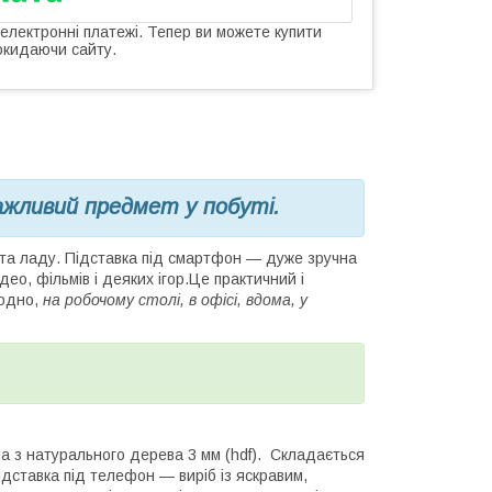
 електронні платежі. Тепер ви можете купити
окидаючи сайту.
ажливий предмет у побуті.
та ладу. Підставка під смартфон — дуже зручна
ео, фільмів і деяких ігор.Це практичний і
годно,
на робочому столі, в офісі, вдома, у
з натурального дерева 3 мм (hdf). Складається
ідставка під телефон — виріб із яскравим,