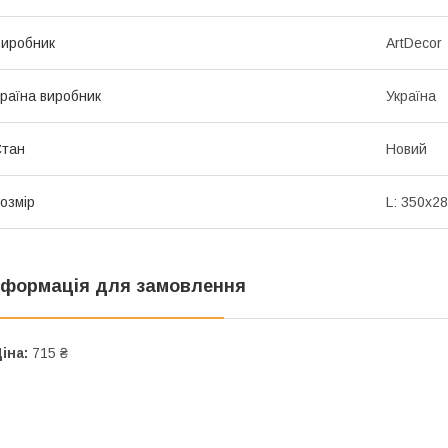
иробник
ArtDecor
раїна виробник
Україна
Стан
Новий
озмір
L: 350x2
нформація для замовлення
іна:
715 ₴