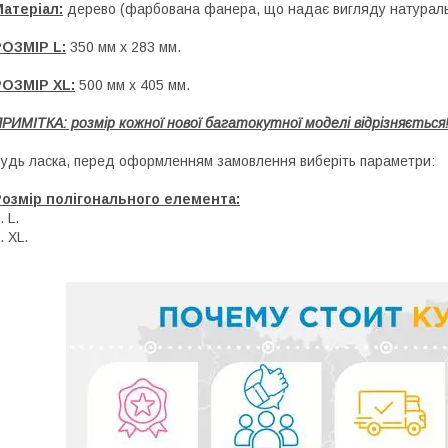
атеріал:
дерево (фарбована фанера, що надає вигляду натураль
РОЗМІР L:
350 мм x 283 мм.
РОЗМІР XL:
500 мм x 405 мм.
РИМІТКА: розмір кожної нової багатокутної моделі відрізняється
удь ласка, перед оформленням замовлення виберіть параметри:
озмір полігонального елемента:
. L.
. XL.