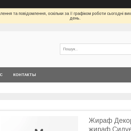
ення та повідомлення, оскільки за її графіком роботи сьогодні в
день.
АС
КОНТАКТЫ
Жираф Декор
жираф Силуе