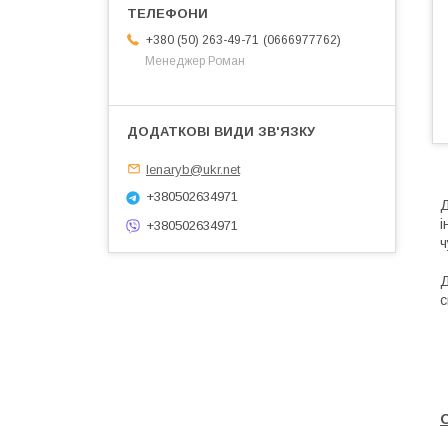
0666977762
+380 (50) 263-49-71
Менеджер Роман
lenaryb@ukr.net
+380502634971
Д
і
+380502634971
ч
Д
с