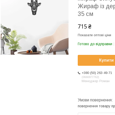
Жираф із де
35 см
715 ₴
Показати оптові ціни
Готово до відправки
Купити
+380 (50) 263-49-71
0666977762
Менеджер Роман
повернення товару п