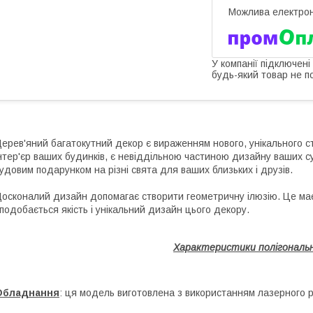
У компанії підключені
будь-який товар не п
ерев'яний багатокутний декор є вираженням нового, унікального 
нтер'єр ваших будинків, є невіддільною частиною дизайну ваших су
удовим подарунком на різні свята для ваших близьких і друзів.
осконалий дизайн допомагає створити геометричну ілюзію. Це має
подобається якість і унікальний дизайн цього декору.
Характеристики полігональн
Обладнання
: ця модель виготовлена з використанням лазерного р