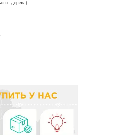
ного дерева).
!