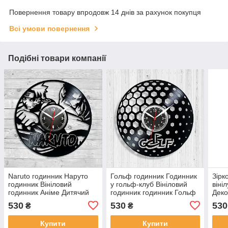
Повернення товару впродовж 14 днів за рахунок покупця
Всі умови повернення
Подібні товари компанії
Naruto годинник Наруто
Гольф годинник Годинник
Зірк
годинник Вініловий
у гольф-клуб Вініловий
віні
годинник Аніме Дитячий
годинник годинник Гольф
Деко
годинник Годинник у
гра Годинник настінний
Годи
530
530
530
₴
₴
спальню 300 міліметрів
Годинник кварцовий 30 см
Квар
мілі
Купити
Купити