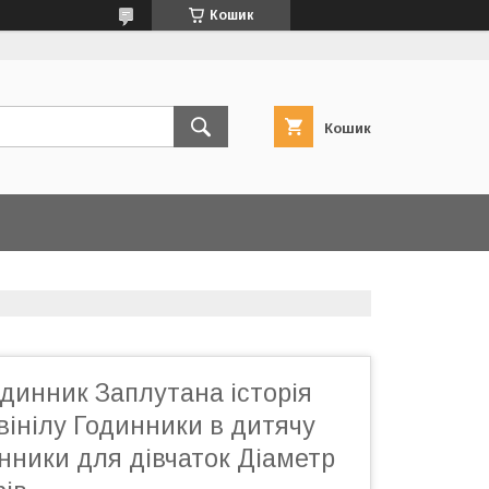
Кошик
Кошик
динник Заплутана історія
вінілу Годинники в дитячу
нники для дівчаток Діаметр