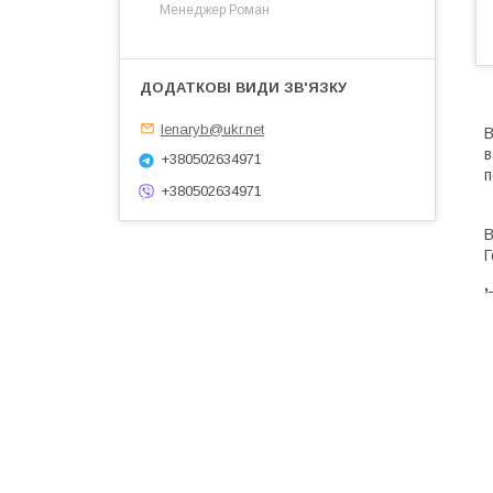
Менеджер Роман
lenaryb@ukr.net
В
в
+380502634971
п
+380502634971
В
Г
,