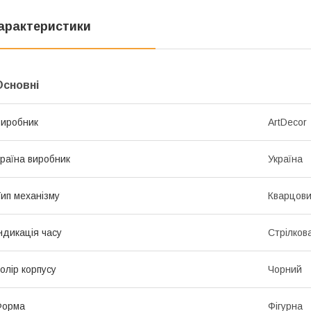
арактеристики
Основні
иробник
ArtDecor
раїна виробник
Україна
ип механізму
Кварцов
ндикація часу
Стрілков
олір корпусу
Чорний
Форма
Фігурна