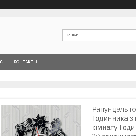
АС
КОНТАКТЫ
Рапунцель го
Годинника з 
кімнату Годи