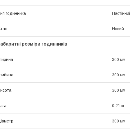
ип годинника
Настінни
Стан
Новий
Габаритні розміри годинників
Ширина
300 мм
либина
300 мм
исота
300 мм
ага
0.21 кг
іаметр
300 мм