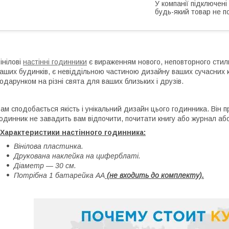
У компанії підключені
будь-який товар не п
інілові
настінні годинники
є вираженням нового, неповторного стил
аших будинків, є невіддільною частиною дизайну ваших сучасних к
одарунком на різні свята для ваших близьких і друзів.
ам сподобається якість і унікальний дизайн цього годинника. Він 
одинник не завадить вам відпочити, почитати книгу або журнал або
 Характеристики настінного годинника:
Вінілова пластинка.
Друкована наклейка на циферблаті.
Діаметр — 30 см.
Потрібна 1 батарейка АА
(не входить до комплекту).