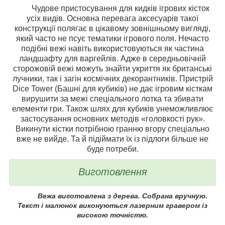
Чудове пристосування для кидків ігрових кісток
усіх видів. Основна перевага аксесуарів такої
конструкції полягає в цікавому зовнішньому вигляді,
який часто не псує тематики ігрового поля. Нечасто
подібні вежі навіть використовуються як частина
ландшафту для варгейлів. Адже в середньовічній
сторожовій вежі можуть знайти укриття як британські
лучники, так і загін космічних декорантників. Пристрій
Dice Tower (Башні для кубиків) не дає ігровим кісткам
вирушити за межі спеціального лотка та збивати
елементи гри. Також шлях для кубиків унеможливлює
застосування основних методів «головкості рук».
Викинути кістки потрібною гранню вгору спеціально
вже не вийде. Та й підіймати їх із підлоги більше не
буде потреби.
Виготовлення
Вежа виготовлена з дерева. Собрана вручную.
Текст і малюнок виконуються лазерним гравером із
високою точністю.