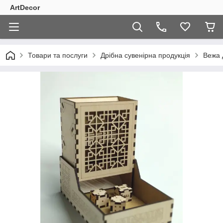
ArtDecor
Товари та послуги
Дрібна сувенірна продукція
Вежа д