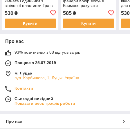
кімната Годинники з
фанери Колір яблуня
віні
вінілової пластинки Гра в
Вчимося рахувати
для 
Квіддіч Летати на мітлах
числовий набір Допоміжні
каль
530
585
530
₴
₴
Золотий снітч Декор
знаки Ручна робота
деко
годи
Купити
Купити
Про нас
93% позитивних з 88 відгуків за рік
Працює з 25.07.2019
м. Луцьк
вул. Карбишева, 1, Луцьк, Україна
Контакти
Сьогодні вихідний
Показати весь графік роботи
Про нас