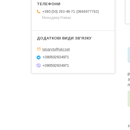
0666977762
+380 (50) 263-49-71
Менеджер Роман
lenaryb@ukr.net
+380502634971
+380502634971
Т
р
з
п
П
з