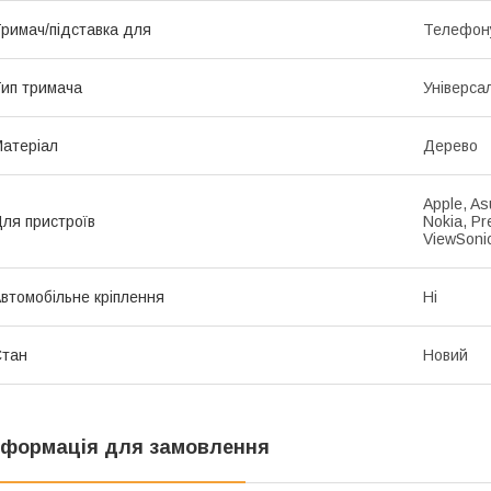
римач/підставка для
Телефон
ип тримача
Універса
атеріал
Дерево
Apple, As
ля пристроїв
Nokia, Pr
ViewSoni
втомобільне кріплення
Ні
Стан
Новий
нформація для замовлення