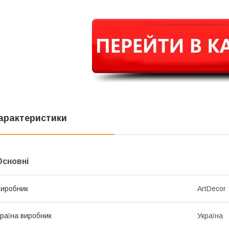
арактеристики
Основні
иробник
ArtDecor
раїна виробник
Україна