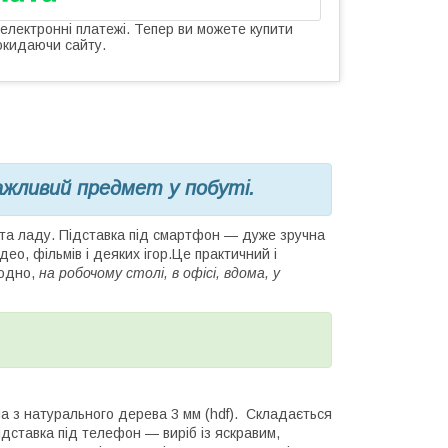
 електронні платежі. Тепер ви можете купити
окидаючи сайту.
ажливий предмет у побуті.
та ладу. Підставка під смартфон — дуже зручна
ео, фільмів і деяких ігор.Це практичний і
годно,
на робочому столі, в офісі, вдома, у
з натурального дерева 3 мм (hdf). Складається
ідставка під телефон — виріб із яскравим,