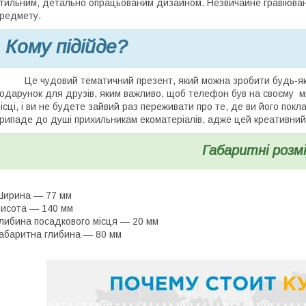
тильним, детально опрацьованим дизайном. Незвичайне гравіюван
редмету.
Кому підійде?
е чудовий тематичний презент, який можна зробити будь-яком
одарунок для друзів, яким важливо, щоб телефон був на своєму 
ісці, і ви не будете зайвий раз переживати про те, де ви його по
рипаде до душі прихильникам екоматеріалів, адже цей креативний
Габаритні розмі
Ширина — 77 мм
исота — 140 мм
либина посадкового місця — 20 мм
абаритна глибина — 80 мм