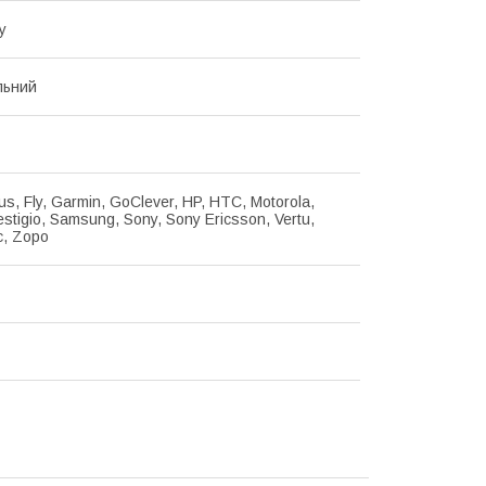
у
льний
us, Fly, Garmin, GoClever, HP, HTC, Motorola,
estigio, Samsung, Sony, Sony Ericsson, Vertu,
c, Zopo