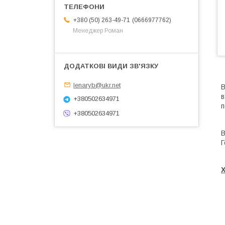
0666977762
+380 (50) 263-49-71
Менеджер Роман
lenaryb@ukr.net
В
в
+380502634971
п
+380502634971
В
Г
Х