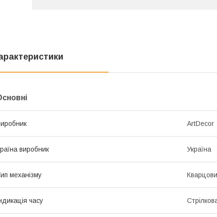
арактеристики
Основні
иробник
ArtDecor
раїна виробник
Україна
ип механізму
Кварцов
ндикація часу
Стрілков