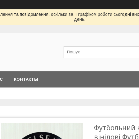
ення та повідомлення, оскільки за її графіком роботи сьогодні в
день.
АС
КОНТАКТЫ
Футбольний к
вінілові Фут