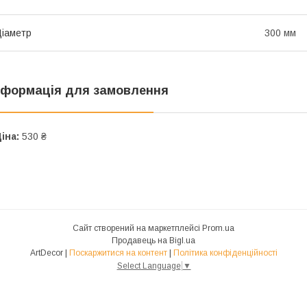
іаметр
300 мм
нформація для замовлення
іна:
530 ₴
Сайт створений на маркетплейсі
Prom.ua
Продавець на Bigl.ua
ArtDecor |
Поскаржитися на контент
|
Політика конфіденційності
Select Language
▼