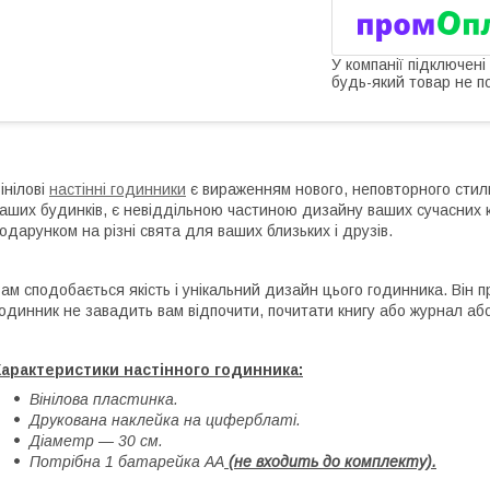
У компанії підключені
будь-який товар не п
інілові
настінні годинники
є вираженням нового, неповторного стил
аших будинків, є невіддільною частиною дизайну ваших сучасних к
одарунком на різні свята для ваших близьких і друзів.
ам сподобається якість і унікальний дизайн цього годинника. Він 
одинник не завадить вам відпочити, почитати книгу або журнал або
арактеристики настінного годинника:
Вінілова пластинка.
Друкована наклейка на циферблаті.
Діаметр — 30 см.
Потрібна 1 батарейка АА
(не входить до комплекту).