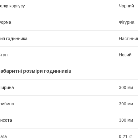
олір корпусу
Чорний
Форма
Фігурна
ип годинника
Настінни
Стан
Новий
Габаритні розміри годинників
Ширина
300 мм
либина
300 мм
исота
300 мм
ага
0.21 кг