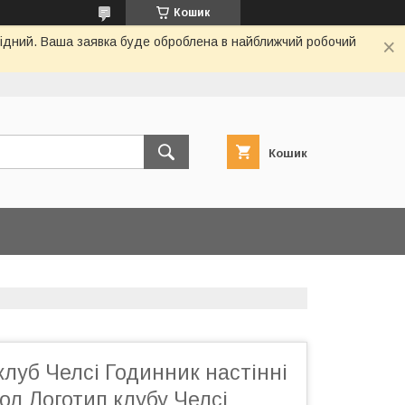
Кошик
ихідний. Ваша заявка буде оброблена в найближчий робочий
Кошик
луб Челсі Годинник настінні
бол Логотип клубу Челсі