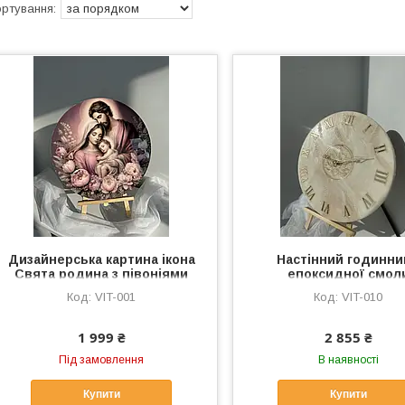
Дизайнерська картина ікона
Настінний годинни
Свята родина з півоніями
епоксидної смол
Елітна ікона Свята родина
«Перлинний лотос»
VIT-001
VIT-010
ручної роботи
римськими цифра
1 999 ₴
2 855 ₴
Під замовлення
В наявності
Купити
Купити