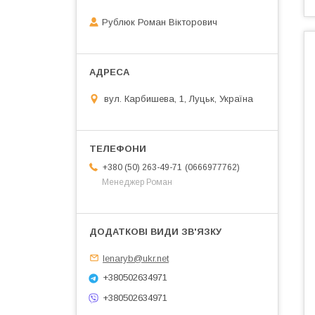
Рублюк Роман Вікторович
вул. Карбишева, 1, Луцьк, Україна
0666977762
+380 (50) 263-49-71
Менеджер Роман
lenaryb@ukr.net
+380502634971
+380502634971