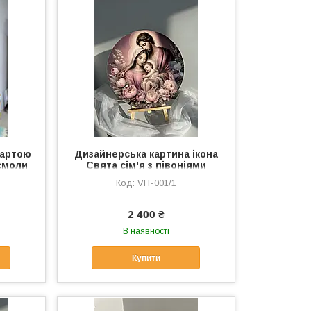
картою
Дизайнерська картина ікона
 смоли
Свята сім'я з півоніями
р для
Елітна ікона Свята сім'я
VIT-001/1
ручної роботи 40 см
2 400 ₴
В наявності
Купити