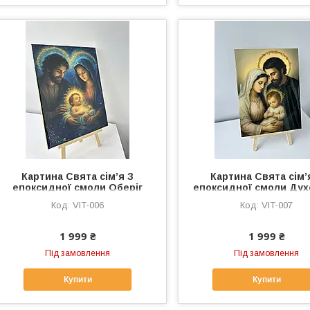
Картина Свята сім’я З
Картина Свята сім’
епоксидної смоли Оберіг
епоксидної смоли Ду
для дому Преміум
оберіг Для дому Пода
VIT-006
VIT-007
подарунок Ручна робота
Ручна робота
1 999 ₴
1 999 ₴
Під замовлення
Під замовлення
Купити
Купити