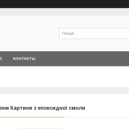
АС
КОНТАКТЫ
кони Картини з епоксидної смоли