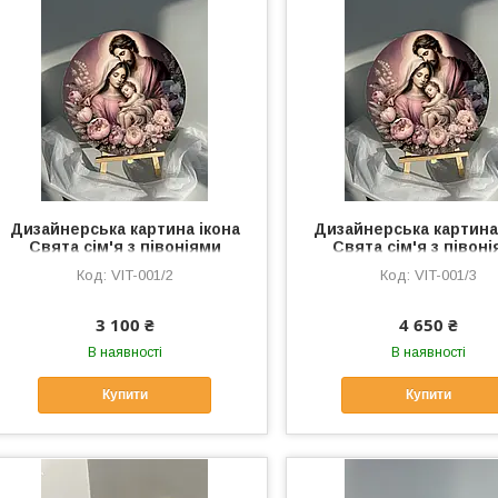
Дизайнерська картина ікона
Дизайнерська картина
Свята сім'я з півоніями
Свята сім'я з півон
Елітна ікона Свята сім'я
Елітна ікона Свята с
VIT-001/2
VIT-001/3
ручної роботи 50 см
ручної роботи 60 
3 100 ₴
4 650 ₴
В наявності
В наявності
Купити
Купити