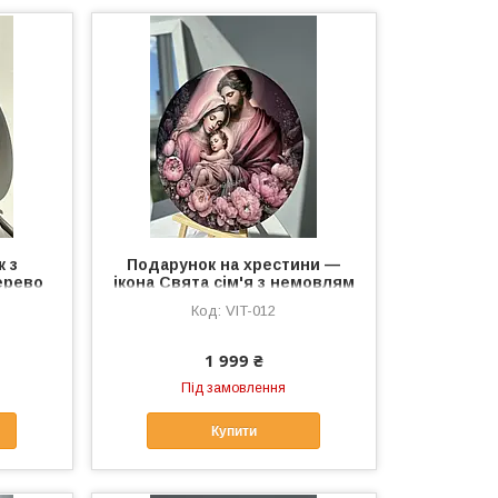
к з
Подарунок на хрестини —
ерево
ікона Свята сім'я з немовлям
з
Ісусом
VIT-012
ми
1 999 ₴
Під замовлення
Купити