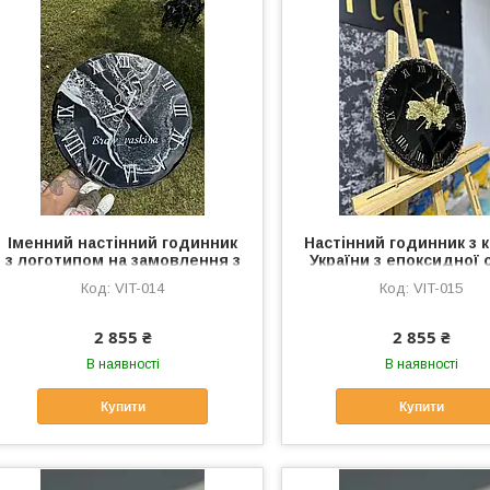
Іменний настінний годинник
Настінний годинник з 
з логотипом на замовлення з
України з епоксидної
епоксидної смоли —
— патріотичний деко
VIT-014
VIT-015
корпоративний подарунок
дому та офісу
2 855 ₴
2 855 ₴
В наявності
В наявності
Купити
Купити