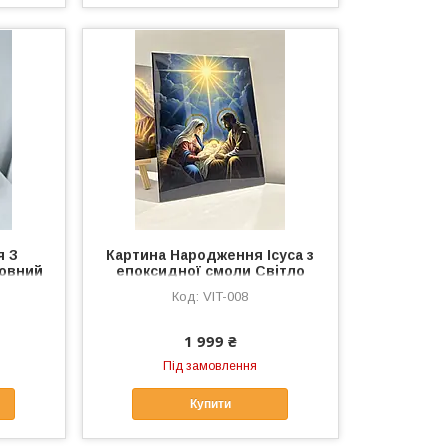
я З
Картина Народження Ісуса з
ховний
епоксидної смоли Світло
рунок
Віри та Благословення Для
VIT-008
дому Ручна робота
1 999 ₴
Під замовлення
Купити